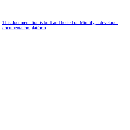
This documentation is built and hosted on Mintlify, a developer
documentation platform