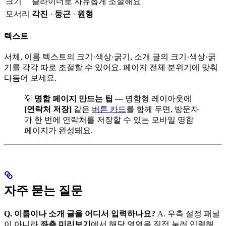
크기
슬라이더로 자유롭게 조절해요
모서리
각진
·
둥근
·
원형
텍스트
서체, 이름 텍스트의 크기·색상·굵기, 소개 글의 크기·색상·굵
기를 각각 따로 조절할 수 있어요. 페이지 전체 분위기에 맞춰
다듬어 보세요.
💡
명함 페이지 만드는 팁
— 명함형 레이아웃에
[연락처 저장]
같은
버튼 카드
를 함께 두면, 방문자
가 한 번에 연락처를 저장할 수 있는 모바일 명함
페이지가 완성돼요.
자주 묻는 질문
Q. 이름이나 소개 글을 어디서 입력하나요?
A. 우측 설정 패널
이 아니라
좌측 미리보기
에서 해당 영역을 직접 눌러 입력해