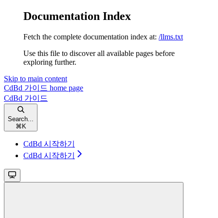
Documentation Index
Fetch the complete documentation index at:
/llms.txt
Use this file to discover all available pages before
exploring further.
Skip to main content
CdBd 가이드
home page
CdBd 가이드
Search...
⌘
K
CdBd 시작하기
CdBd 시작하기