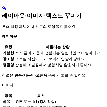
레이아웃·이미지·텍스트 꾸미기
우측 설정 패널에서 카드의 모양을 다듬어요.
레이아웃
유형
어울리는 상황
기본형
소개 글이 가운데 정렬되는 일반적인 스타일이에요
강조형
프로필 사진이 크게 보여서 인상이 강해요
명함형
간결하고 깔끔해서 명함처럼 활용하기 좋아요
정렬은
왼쪽·가운데·오른쪽
중에서 고를 수 있어요.
이미지
항목
옵션
비율
원본
또는
1:1
(정사각형)